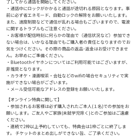
了してから通話を開始してください。
・通話中にロックがかかると通話が途切れる原因となります。事
前に必ず省エネモード、自動ロックの解除をお願いいたします。
また、速度制限などで通信が乱れる場合もございますので、電波
に関するトラブルもご注意ください。
・お客様が配信時刻に何らかの理由で（通信状況など）参加でき
ない場合は、いかなる理由でもご購入者の責任となりますのでお
気をつけください。その際の商品の返品･返金はお受けできませ
ん。お早めにご準備ください。
・Bluetoothイヤホンについてはご利用可能ではございますが、
非推奨となります。
・カラオケ・漫画喫茶・会社などのwifiの場合セキュリティで実
施ができない場合がございます。
・メール受信可能なアドレスの登録をお願いいたします。
【オンライン特典に関して】
・参加されるお客様は必ず購入されたご本人(１名)での参加をお
願いします。ご友人やご家族(未就学児除く)とのご参加はご遠慮
ください。
・連続で2枠以上予約していても、特典会は1枠ごとに終了しま
す。 チケットのまとめ出しができない旨、ご了承ください。