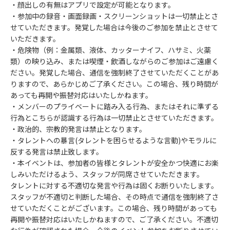
・顔出しの有無はアプリで設定が可能となります。
・参加中の録音・画面録画・スクリーンショットは一切禁止とさ
せていただきます。発覚した場合は今後のご参加を禁止とさせて
いただきます。
・危険物（例：金属類、液体、カッターナイフ、ハサミ、火薬
類）の映り込み、または喫煙・飲酒しながらのご参加はご遠慮く
ださい。発覚した場合、通信を強制終了させていただくことがあ
りますので、あらかじめご了承ください。この場合、残り時間が
あっても再開や振替対応はいたしかねます。
・メンバーのプライベートに踏み入る行為、またはそれに準ずる
行為とこちらが認識する行為は一切禁止とさせていただきます。
・政治的、宗教的発言は禁止となります。
・タレントへの暴言(タレントを困らせるような言動)やモラルに
反する発言は禁止致します。
・本イベントは、参加者の皆様とタレントが安全かつ快適にお楽
しみいただけるよう、スタッフが同席させていただきます。
タレントに対する不適切な発言や行為は固くお断りいたします。
スタッフが不適切と判断した場合、その時点で通信を強制終了さ
せていただくことがございます。この場合、残り時間があっても
再開や振替対応はいたしかねますので、ご了承ください。不適切