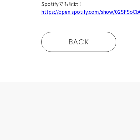
Spotifyでも配信！
https://open.spotify.com/show/02SFS
BACK