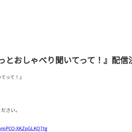
っとおしゃべり聞いてって！』配信
いてって！』
ください。
cQymPCO-XKZpGLKQ7tg