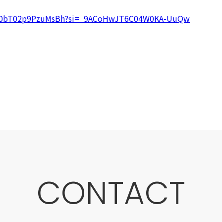
oCb0bT02p9PzuMsBh?si=_9ACoHwJT6C04W0KA-UuQw
CONTACT